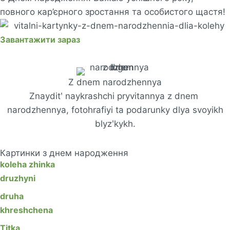
повного кар’єрного зростання та особистого щастя!
Завантажити зараз
Z dnem ​​narodzhennya
Znayditʹ naykrashchi pryvitannya z dnem ​​
narodzhennya, fotohrafiyi ta podarunky dlya svoyikh
blyzʹkykh.
Картинки з днем ​​народження
koleha zhinka
druzhyni
druha
khreshchena
Titka