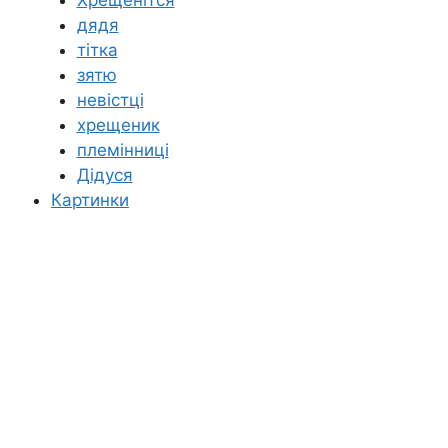
дядя
тітка
зятю
невістці
хрещеник
племінниці
Дідуся
Картинки