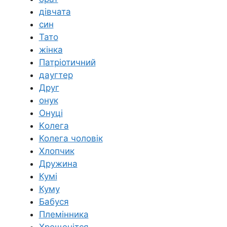
дівчата
син
Тато
жінка
Патріотичний
даугтер
Друг
онук
Онуці
Kолега
Колега чоловік
Хлопчик
Дружина
Кумі
Куму
Бабуся
Племінника
Хрещенітся