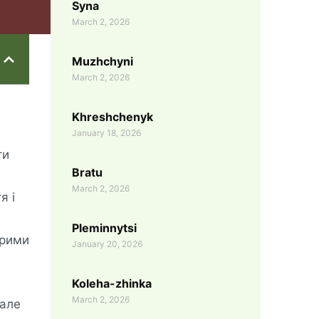
Syna
March 2, 2026
Muzhchyni
March 2, 2026
Khreshchenyk
January 18, 2026
ти
Bratu
March 2, 2026
я і
Pleminnytsi
ирими
January 20, 2026
Koleha-zhinka
March 2, 2026
 але