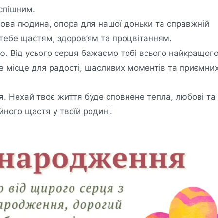
спішним.
ова людина, опора для нашої доньки та справжній
 тебе щастям, здоров’ям та процвітанням.
. Від усього серця бажаємо тобі всього найкращого
е місце для радості, щасливих моментів та приємни
я. Нехай твоє життя буде сповнене тепла, любові та
йного щастя у твоїй родині.