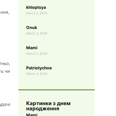
khloptsya
ання,
March 2, 2026
Onuk
March 2, 2026
Mami
March 2, 2026
тньо,
Patriotychne
ть чи
March 2, 2026
Картинки з днем ​​
удачі
народження
Mami