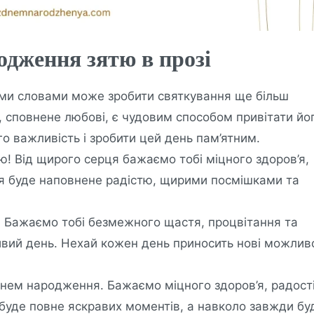
одження зятю в прозі
ми словами може зробити святкування ще більш
 сповнене любові, є чудовим способом привітати йог
о важливість і зробити цей день пам’ятним.
! Від щирого серця бажаємо тобі міцного здоров’я,
тя буде наповнене радістю, щирими посмішками та
 Бажаємо тобі безмежного щастя, процвітання та
ливий день. Нехай кожен день приносить нові можливо
днем народження. Бажаємо міцного здоров’я, радості
буде повне яскравих моментів, а навколо завжди бу