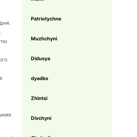
Patriotychne
дня.
.
Muzhchyni
стю
Didusya
ого
е
dyadko
Zhintsi
ємних
Divchyni