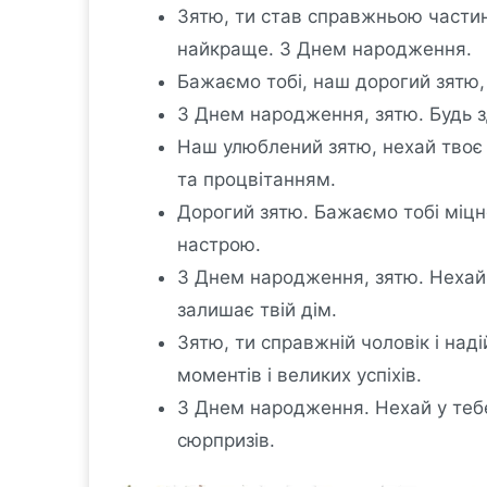
Зятю, ти став справжньою частин
найкраще. З Днем народження.
Бажаємо тобі, наш дорогий зятю,
З Днем народження, зятю. Будь зд
Наш улюблений зятю, нехай твоє
та процвітанням.
Дорогий зятю. Бажаємо тобі міцн
настрою.
З Днем народження, зятю. Нехай 
залишає твій дім.
Зятю, ти справжній чоловік і над
моментів і великих успіхів.
З Днем народження. Нехай у тебе
сюрпризів.