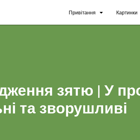
Привітання
Картинки
ження зятю | У про
ні та зворушливі