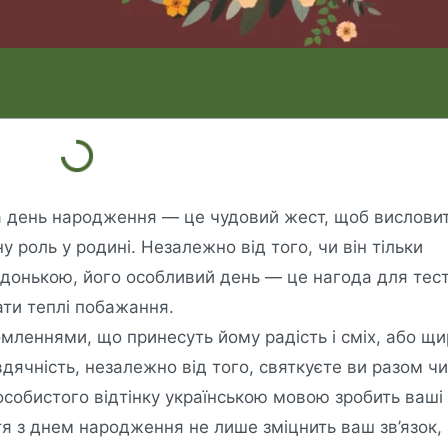
на день народження — це чудовий жест, щоб вислови
у роль у родині. Незалежно від того, чи він тільки
донькою, його особливий день — це нагода для тест
ати теплі побажання.
мленнями, що принесуть йому радість і сміх, або щ
ячність, незалежно від того, святкуєте ви разом чи
собистого відтінку українською мовою зробить ваші
тя з днем народження не лише зміцнить ваш зв’язок,