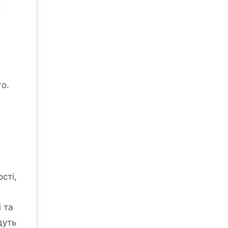
о.
сті,
 та
дуть