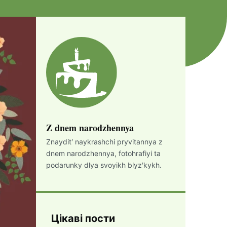
Z dnem ​​narodzhennya
Znayditʹ naykrashchi pryvitannya z
dnem ​​narodzhennya, fotohrafiyi ta
podarunky dlya svoyikh blyzʹkykh.
Цікаві пости