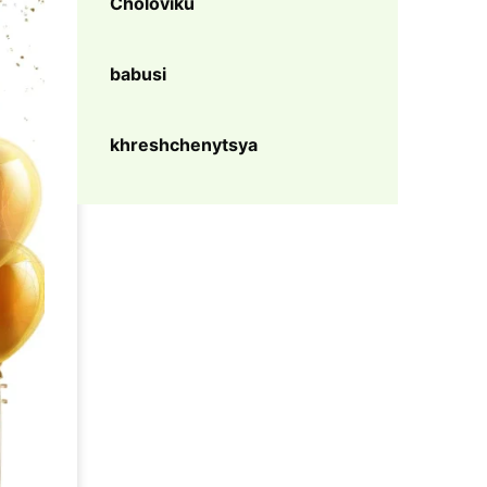
Choloviku
babusi
khreshchenytsya