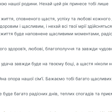
ою нашої родини. Нехай цей рік принесе тобі лише
 життя, сповненого щастя, успіху та любові кожного 
оровим і щасливим, і нехай всі твої мрії здійсняться
 життя буде наповнене щасливими моментами, раді
ого здоров’я, любові, благополуччя та завжди чудов
удача завжди буде на твоєму боці, а щастя ніколи н
ійна опора нашої сім’ї. Бажаємо тобі багато щасливих
 буде багато радісних днів, теплих спогадів та при