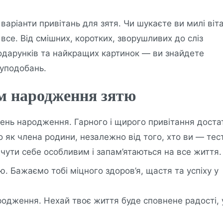
 варіанти привітань для зятя. Чи шукаєте ви милі віт
 все. Від смішних, коротких, зворушливих до сліз
подарунків та найкращих картинок — ви знайдете
 уподобань.
ем народження зятю
 день народження. Гарного і щирого привітання доста
о як члена родини, незалежно від того, хто ви — тес
дчути себе особливим і запам’ятаються на все життя.
. Бажаємо тобі міцного здоров’я, щастя та успіху у
родження. Нехай твоє життя буде сповнене радості, 