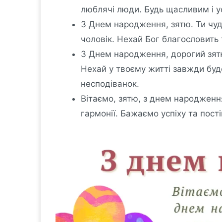
люблячі люди. Будь щасливим і у
З Днем народження, зятю. Ти чуд
чоловік. Нехай Бог благословить
З Днем народження, дорогий зятю
Нехай у твоєму житті завжди буд
несподіванок.
Вітаємо, зятю, з днем народженн
гармонії. Бажаємо успіху та пості