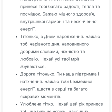
принесе тобі багато радості, тепла та
посмішок. Бажаю міцного здоров’я,
внутрішньої гармонії та нескінченної
енергії.
Тітонько, з Днем народження. Бажаю
тобі чарівного дня, наповненого
добрими словами, ніжністю та
любов’ю. Нехай усі твої мрії
збуваються.
Дорога тітонько. Ти наша підтримка і
натхнення. Бажаю тобі безмежної
енергії, щастя в серці та багато
яскравих моментів.
Улюблена тітко. Нехай цей рік принесе
тобі ще більше успіху, щасливих