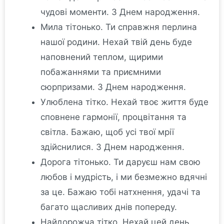
чудові моменти. З Днем народження.
Мила тітонько. Ти справжня перлина
нашої родини. Нехай твій день буде
наповнений теплом, щирими
побажаннями та приємними
сюрпризами. З Днем народження.
Улюблена тітко. Нехай твоє життя буде
сповнене гармонії, процвітання та
світла. Бажаю, щоб усі твої мрії
здійснилися. З Днем народження.
Дорога тітонько. Ти даруєш нам свою
любов і мудрість, і ми безмежно вдячні
за це. Бажаю тобі натхнення, удачі та
багато щасливих днів попереду.
Найдорожча тітко. Нехай цей день