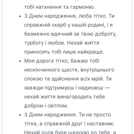
тобі натхнення та гармонію.
З Днем народження, люба тітко. Ти
справжній скарб у нашій родині, і я
безмежно вдячний за твою доброту,
турботу і любов. Нехай життя
приносить тобі лише найкраще.
Моя дорога тітко, бажаю тобі
нескінченного щастя, внутрішнього
спокою та здійснення всіх мрій. Ти
завжди підтримуєш і надихаєш —
нехай життя винагородить тебе
добром і світлом.
З Днем народження. Ти не просто
тітка, а справжній друг і наставник.
Нехай доля буде щедрою до тебе, а