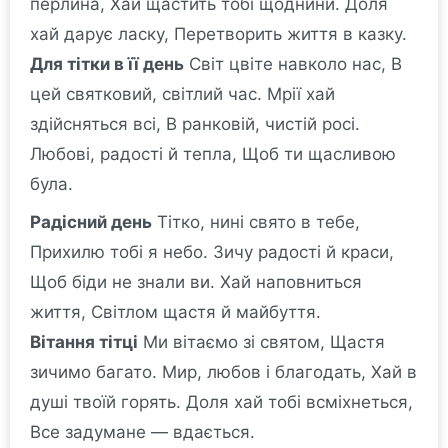
перлина, Хай щастить тобі щоднини. Доля
хай дарує ласку, Перетворить життя в казку.
Для тітки в її день
Світ цвіте навколо нас, В
цей святковий, світлий час. Мрії хай
здійсняться всі, В ранковій, чистій росі.
Любові, радості й тепла, Щоб ти щасливою
була.
Радісний день
Тітко, нині свято в тебе,
Прихилю тобі я небо. Зичу радості й краси,
Щоб біди не знали ви. Хай наповниться
життя, Світлом щастя й майбуття.
Вітання тітці
Ми вітаємо зі святом, Щастя
зичимо багато. Мир, любов і благодать, Хай в
душі твоїй горять. Доля хай тобі всміхнеться,
Все задумане — вдається.